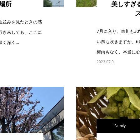
場所
美しすぎ
山並みを見たときの感
7月に入り、東川も3
行き来しても、ここに
い風も吹きますが、6
深く深く…
梅雨もなく、本当に心
2023.07.9
Family