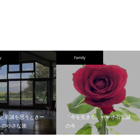
y
Family
父と至誠を思うときー
「今を生きる」ーー小石至誠
への小さな旅
の今