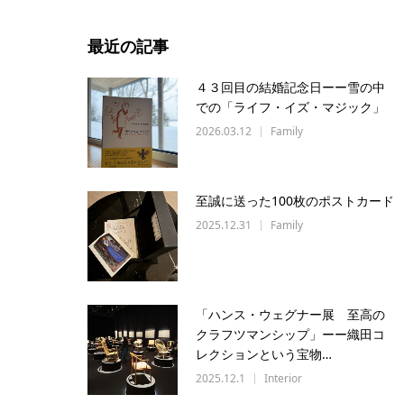
最近の記事
４３回目の結婚記念日ーー雪の中
での「ライフ・イズ・マジック」
2026.03.12
Family
至誠に送った100枚のポストカード
2025.12.31
Family
「ハンス・ウェグナー展 至高の
クラフツマンシップ」ーー織田コ
レクションという宝物…
2025.12.1
Interior