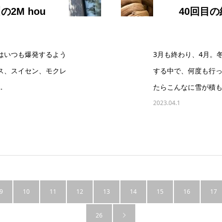
2M hou
40回目
はいつも爆発するよう
3月も終わり、4月。
ス、スイセン、モクレ
する中で、何度も行っ
…
たらこんなに雪が積も
2023.04.1
9
10
11
12
13
14
15
16
17
26