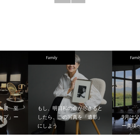
Family
Famil
ー展 至
もし、明日私の命が尽きると
ップ」ー
したら、この写真を「遺影」
9月は
…
にしよう
ー美瑛