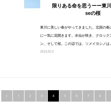
限りある命を思うーー東川の
seの桜
東川に美しい春がやってきました。北国の春
に一気に花開きます。水仙が咲き、クロック
ン、そして桜。この辺では、ソメイヨシノは
2023.05.5
1
2
3
4
5
6
7
8