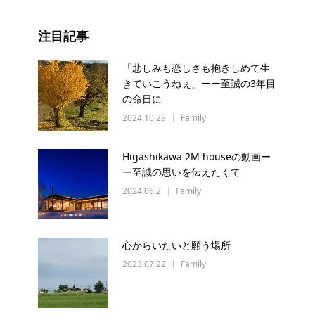
注目記事
「悲しみも恋しさも抱きしめて生
きていこうねぇ」ーー至誠の3年目
の命日に
2024.10.29
Family
Higashikawa 2M houseの動画ー
ー至誠の思いを伝えたくて
2024.06.2
Family
心からいたいと願う場所
2023.07.22
Family