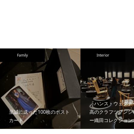
Family
Interior
「ハンス・ウェグナ
至誠に送った100枚のポスト
高のクラフツマンシ
カード
ー織田コレクション