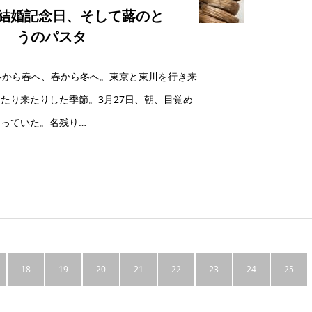
の結婚記念日、そして蕗のと
うのパスタ
冬から春へ、春から冬へ。東京と東川を行き来
たり来たりした季節。3月27日、朝、目覚め
っていた。名残り…
18
19
20
21
22
23
24
25