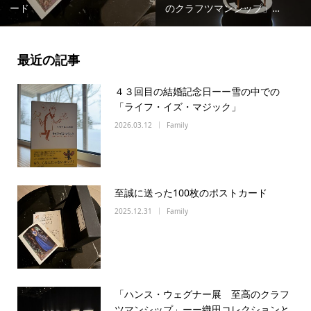
ード
のクラフツマンシップ」…
最近の記事
４３回目の結婚記念日ーー雪の中での
「ライフ・イズ・マジック」
2026.03.12
Family
至誠に送った100枚のポストカード
2025.12.31
Family
「ハンス・ウェグナー展 至高のクラフ
ツマンシップ」ーー織田コレクションと