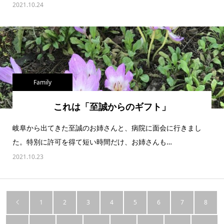
2021.10.24
Family
これは「至誠からのギフト」
岐阜から出てきた至誠のお姉さんと、病院に面会に行きまし
た。特別に許可を得て短い時間だけ、お姉さんも…
2021.10.23
1
2
3
4
5
6
7
8