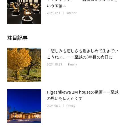
いう宝物…
2025.12.1
Interior
注目記事
「悲しみも恋しさも抱きしめて生きてい
こうねぇ」ーー至誠の3年目の命日に
2024.10.29
Family
Higashikawa 2M houseの動画ーー至誠
の思いを伝えたくて
2024.06.2
Family