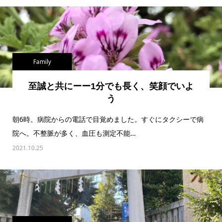
Family
至誠と共にーー1分でも長く、笑顔でいよ
う
朝6時。病院からの電話で目覚めました。すぐにタクシーで病
院へ。不整脈が多く、血圧も測定不能…
2021.10.25