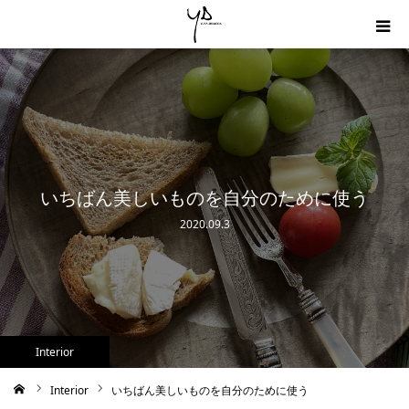
Home
About
Profile
いちばん美しいものを自分のために使う
2020.09.3
Blog
Contact
Interior
Interior
いちばん美しいものを自分のために使う
ム