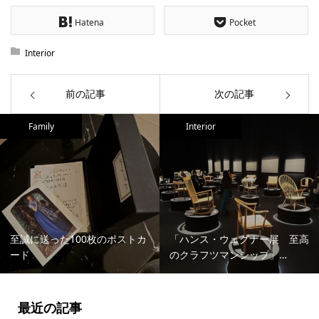
Hatena
Pocket
Interior
前の記事
次の記事
Family
Interior
至誠に送った100枚のポストカ
「ハンス・ウェグナー展 至高
ード
のクラフツマンシップ」…
最近の記事