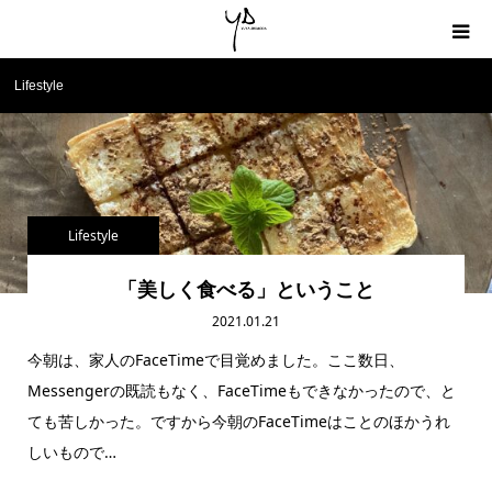
Lifestyle
Home
About
Profile
Lifestyle
Blog
「美しく食べる」ということ
2021.01.21
Contact
今朝は、家人のFaceTimeで目覚めました。ここ数日、
Messengerの既読もなく、FaceTimeもできなかったので、と
ても苦しかった。ですから今朝のFaceTimeはことのほかうれ
しいもので…