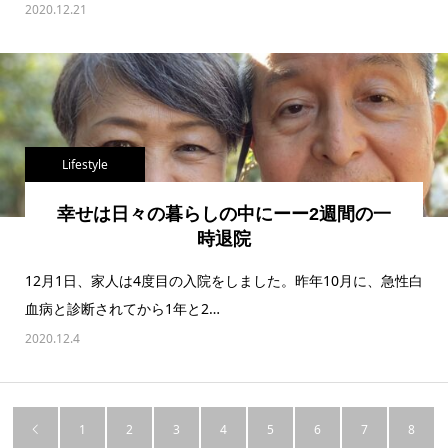
2020.12.21
Lifestyle
幸せは日々の暮らしの中にーー 2週間の一
時退院
12月1日、家人は4度目の入院をしました。昨年10月に、急性白
血病と診断されてから1年と2…
2020.12.4
1
2
3
4
5
6
7
8