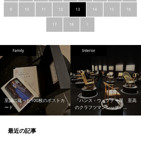
9
10
11
12
13
14
15
16
17
18
Family
Interior
至誠に送った100枚のポストカ
「ハンス・ウェグナー展 至高
ード
のクラフツマンシップ」…
最近の記事