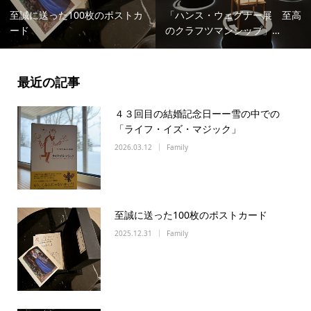
至誠に送った100枚のポストカ
「ハンス・ウェグナー展 至高
ード
のクラフツマンシップ」…
最近の記事
４３回目の結婚記念日ーー雪の中での
「ライフ・イズ・マジック」
2026.03.12
Family
至誠に送った100枚のポストカード
2025.12.31
Family