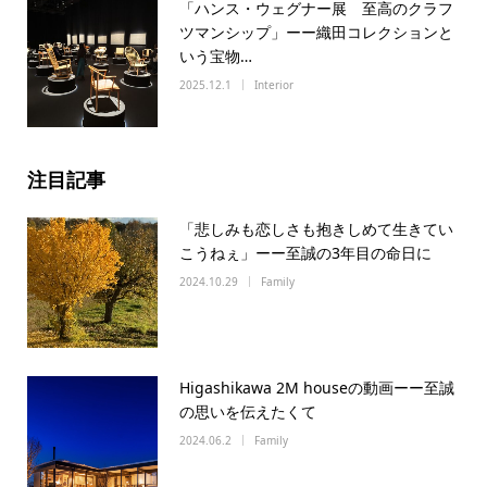
「ハンス・ウェグナー展 至高のクラフ
ツマンシップ」ーー織田コレクションと
いう宝物…
2025.12.1
Interior
注目記事
「悲しみも恋しさも抱きしめて生きてい
こうねぇ」ーー至誠の3年目の命日に
2024.10.29
Family
Higashikawa 2M houseの動画ーー至誠
の思いを伝えたくて
2024.06.2
Family