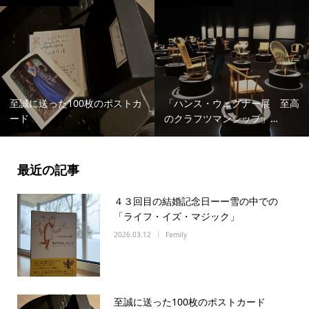
至誠に送った100枚のポストカ
「ハンス・ウェグナー展 至高
ード
のクラフツマンシップ」…
最近の記事
４３回目の結婚記念日ーー雪の中での
「ライフ・イズ・マジック」
2026.03.12
Family
至誠に送った100枚のポストカード