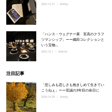
2025.12.31
Family
「ハンス・ウェグナー展 至高のクラフ
ツマンシップ」ーー織田コレクションと
いう宝物…
2025.12.1
Interior
注目記事
「悲しみも恋しさも抱きしめて生きてい
こうねぇ」ーー至誠の3年目の命日に
2024.10.29
Family